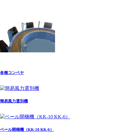
各種コンベヤ
簡易風力選別機
ベール開梱機（KK-10 KK-6）