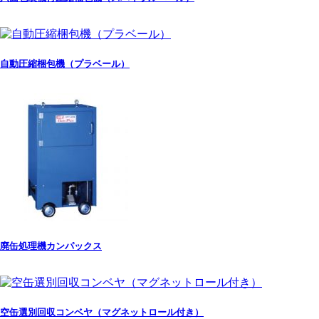
自動圧縮梱包機（プラベール）
廃缶処理機カンパックス
空缶選別回収コンベヤ（マグネットロール付き）