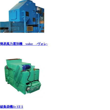
簡易風力選別機 voler -ヴォレ-
破集袋機Jr ST-5