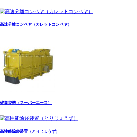
高速分離コンベヤ（カレットコンベヤ）
破集袋機（スーパーエース）
高性能除袋装置（とりじょうず）