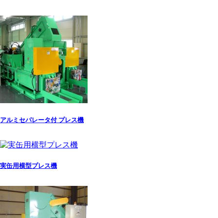
アルミセパレータ付 プレス機
実缶用横型プレス機