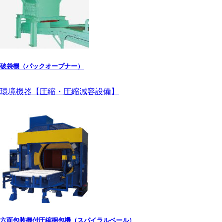
破袋機（パックオープナー）
環境機器【圧縮・圧縮減容設備】
六面包装機付圧縮梱包機（スパイラルベール）