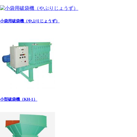
小袋用破袋機（やぶりじょうず）
小型破袋機（KH-1）