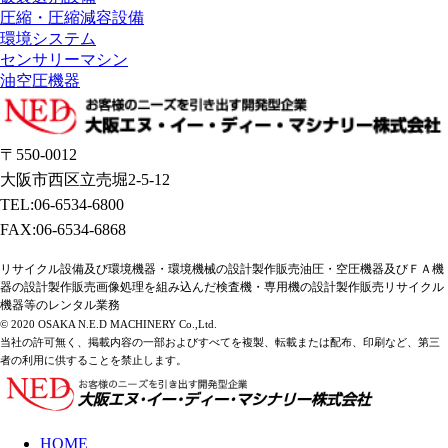
圧縮・圧縮減容設備
環境システム
センサリーマシン
油空圧機器
〒550-0012
大阪市西区立売堀2-5-12
TEL:06-6534-6800
FAX:06-6534-6868
リサイクル設備及び環境機器・環境機械の設計製作販売油圧・空圧機器及びＦＡ機
器の設計製作販売画像処理を組み込んだ検査機・専用機の設計製作販売リサイクル
機器等のレンタル業務
© 2020 OSAKA N.E.D MACHINERY Co.,Ltd.
当社の許可無く、掲載内容の一部およびすべてを複製、転載または配布、印刷など、第三
者の利用に供することを禁止します。
HOME