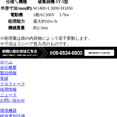
仕様＼機種
破集袋機 ST-5型
外形寸法/mm(約)
W1400×L3000×H1850
電動機
3相AC200V 3.7kw
処理能力
最大約50㎥/h
機械重量
約2.5ton
※処理量は袋の内容物によって若干変動します。
※寸法はコンベア投入式のものです。
ホーム
会社概要
製品情報
実績
クロストーク
採用情報
ニュース
お問い合わせ
環境機器
破袋選別設備