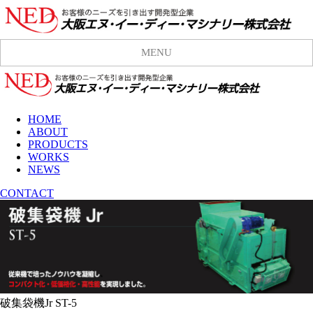
MENU
HOME
ABOUT
PRODUCTS
WORKS
NEWS
CONTACT
破集袋機Jr ST-5