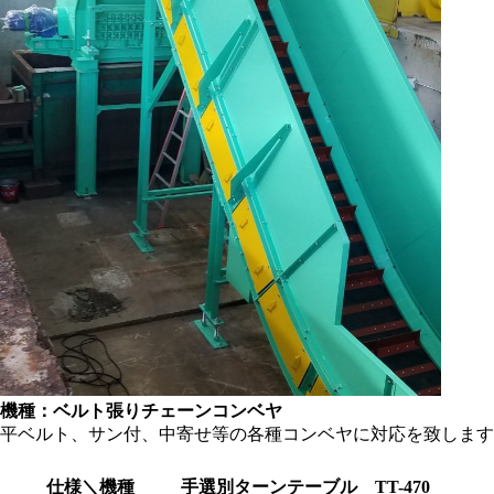
機種：ベルト張りチェーンコンベヤ
平ベルト、サン付、中寄せ等の各種コンベヤに対応を致します
仕様＼機種
手選別ターンテーブル TT-470