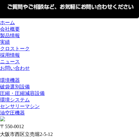
ホーム
会社概要
製品情報
実績
クロストーク
採用情報
ニュース
お問い合わせ
環境機器
破袋選別設備
圧縮・圧縮減容設備
環境システム
センサリーマシン
油空圧機器
〒550-0012
大阪市西区立売堀2-5-12