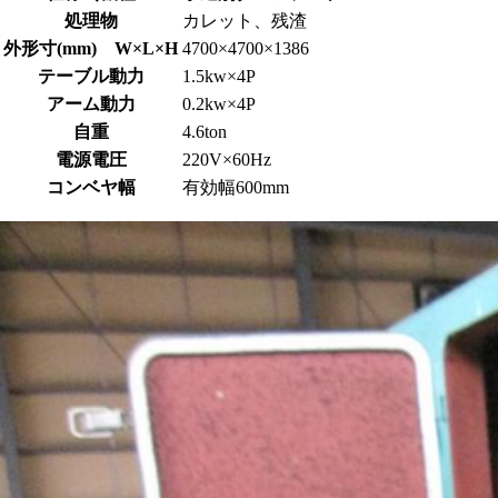
処理物
カレット、残渣
外形寸(mm) W×L×H
4700×4700×1386
テーブル動力
1.5kw×4P
アーム動力
0.2kw×4P
自重
4.6ton
電源電圧
220V×60Hz
コンベヤ幅
有効幅600mm