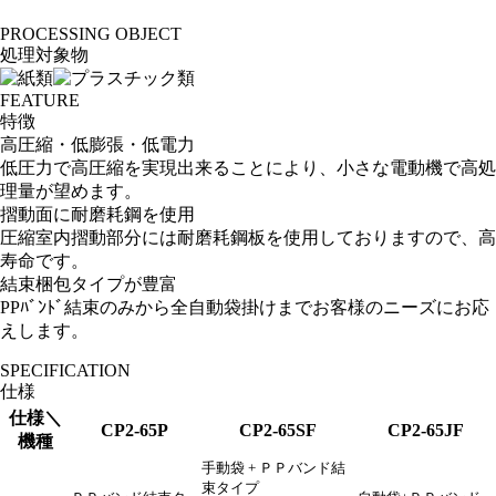
PROCESSING OBJECT
処理対象物
FEATURE
特徴
高圧縮・低膨張・低電力
低圧力で高圧縮を実現出来ることにより、小さな電動機で高処
理量が望めます。
摺動面に耐磨耗鋼を使用
圧縮室内摺動部分には耐磨耗鋼板を使用しておりますので、高
寿命です。
結束梱包タイプが豊富
PPﾊﾞﾝﾄﾞ結束のみから全自動袋掛けまでお客様のニーズにお応
えします。
SPECIFICATION
仕様
仕様＼
CP2-65P
CP2-65SF
CP2-65JF
機種
手動袋 + ＰＰバンド結
束タイプ