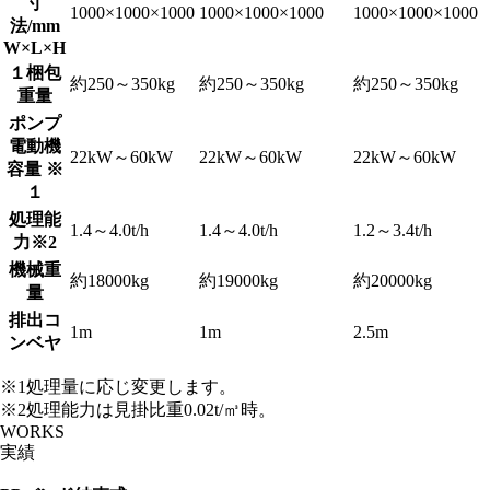
寸
1000×1000×1000
1000×1000×1000
1000×1000×1000
法/mm
W×L×H
１梱包
約250～350kg
約250～350kg
約250～350kg
重量
ポンプ
電動機
22kW～60kW
22kW～60kW
22kW～60kW
容量 ※
１
処理能
1.4～4.0t/h
1.4～4.0t/h
1.2～3.4t/h
力※2
機械重
約18000kg
約19000kg
約20000kg
量
排出コ
1m
1m
2.5m
ンベヤ
※1処理量に応じ変更します。
※2処理能力は見掛比重0.02t/㎥時。
WORKS
実績