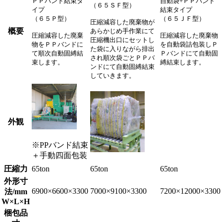
ＰＰバンド結束タ
自動袋+ＰＰバンド
（６５ＳＦ型）
イプ
結束タイプ
（６５Ｐ型）
（６５ＪＦ型）
圧縮減容した廃棄物が
概要
あらかじめ手作業にて
圧縮減容した廃棄
圧縮減容した廃棄物
圧縮機出口にセットし
物をＰＰバンドに
を自動袋詰包装しＰ
た袋に入りながら排出
て順次自動固縛結
Ｐバンドにて自動固
され順次袋ごとＰＰバ
束します。
縛結束します。
ンドにて自動固縛結束
していきます。
外観
※PPバンド結束
＋手動四面包装
圧縮力
65ton
65ton
65ton
外形寸
6900×6600×3300
7000×9100×3300
7200×12000×3300
法/mm
W×L×H
梱包品