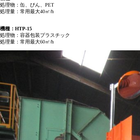
処理物：缶、びん、PET
処理量：常用最大40㎥/h
機種：HTP-15
処理物：容器包装プラスチック
処理量：常用最大60㎥/h