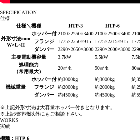
SPECIFICATION
仕様
仕様＼機種
HTP-3
HTP-6
ホッパー付
2100×2550×3400
2100×2500×3400
210
外形寸法/mm
フランジ
1775×2250×915
1775×2215×915
177
W×L×H
ダンパー
2290×2650×3600
2290×2600×3600
229
主要電動機容量
3.7kW
5.5kW
7.5
処理能力
20㎥/h
50㎥/h
80㎥
（常用最大）
ホッパー付
約3000kg
約3000kg
約3
機械重量
フランジ
約2000kg
約2000kg
約2
ダンパー
約4500kg
約4500kg
約5
※上記外形寸法は大容量ホッパー付きとなります。
※上記標準機以外にもご相談下さい。
WORKS
実績
機種：HTP-6