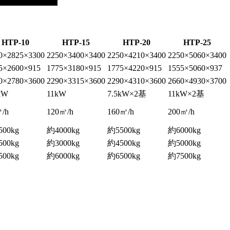
HTP-10
HTP-15
HTP-20
HTP-25
0×2825×3300
2250×3400×3400
2250×4210×3400
2250×5060×3400
5×2600×915
1775×3180×915
1775×4220×915
1555×5060×937
0×2780×3600
2290×3315×3600
2290×4310×3600
2660×4930×3700
kW
11kW
7.5kW×2基
11kW×2基
/h
120㎥/h
160㎥/h
200㎥/h
500kg
約4000kg
約5500kg
約6000kg
500kg
約3000kg
約4500kg
約5000kg
500kg
約6000kg
約6500kg
約7500kg