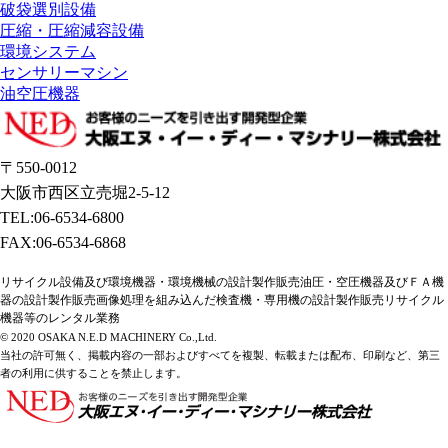
破袋選別設備
圧縮・圧縮減容設備
環境システム
センサリーマシン
油空圧機器
〒550-0012
大阪市西区立売堀2-5-12
TEL:06-6534-6800
FAX:06-6534-6868
リサイクル設備及び環境機器・環境機械の設計製作販売油圧・空圧機器及びＦＡ機
器の設計製作販売画像処理を組み込んだ検査機・専用機の設計製作販売リサイクル
機器等のレンタル業務
© 2020 OSAKA N.E.D MACHINERY Co.,Ltd.
当社の許可無く、掲載内容の一部およびすべてを複製、転載または配布、印刷など、第三
者の利用に供することを禁止します。