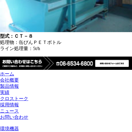
型式：ＣＴ－８
処理物：缶びんＰＥＴボトル
ライン処理量：5t/h
ホーム
会社概要
製品情報
実績
クロストーク
採用情報
ニュース
お問い合わせ
環境機器