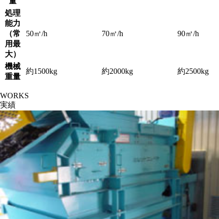
量
処理
能力
（常
50㎥/h
70㎥/h
90㎥/h
用最
大）
機械
約1500kg
約2000kg
約2500kg
重量
WORKS
実績