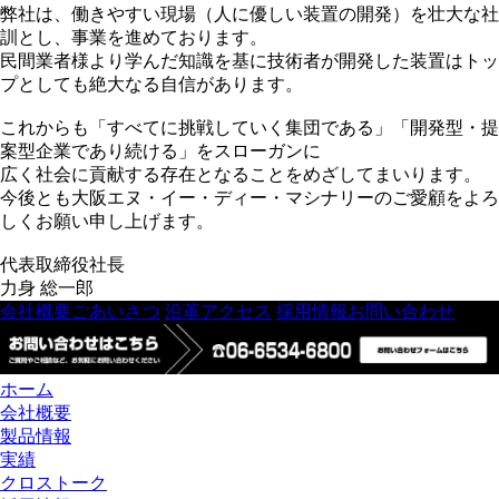
弊社は、働きやすい現場（人に優しい装置の開発）を壮大な社
訓とし、事業を進めております。
民間業者様より学んだ知識を基に技術者が開発した装置はトッ
プとしても絶大なる自信があります。
これからも「すべてに挑戦していく集団である」「開発型・提
案型企業であり続ける」をスローガンに
広く社会に貢献する存在となることをめざしてまいります。
今後とも大阪エヌ・イー・ディー・マシナリーのご愛顧をよろ
しくお願い申し上げます。
代表取締役社長
力身 総一郎
会社概要
ごあいさつ
沿革
アクセス
採用情報
お問い合わせ
ホーム
会社概要
製品情報
実績
クロストーク