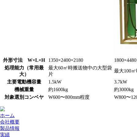
外形寸法 W×L×H
1350×2400×2180
1800×4480
処理能力（常用最
最大60㎥時搬送物中の大型袋
最大100
大）
片
主要電動機容量
1.5kW
3.7kW
機械重量
約1600kg
約3000kg
対象選別コンベヤ
W600〜800mm程度
W800〜1
ホーム
会社概要
製品情報
実績