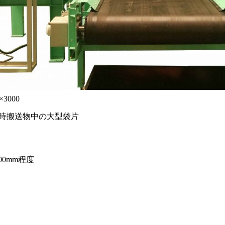
×3000
㎥時搬送物中の大型袋片
200mm程度