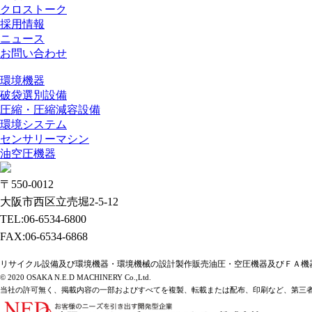
クロストーク
採用情報
ニュース
お問い合わせ
環境機器
破袋選別設備
圧縮・圧縮減容設備
環境システム
センサリーマシン
油空圧機器
〒550-0012
大阪市西区立売堀2-5-12
TEL:06-6534-6800
FAX:06-6534-6868
リサイクル設備及び環境機器・環境機械の設計製作販売油圧・空圧機器及びＦＡ機
© 2020 OSAKA N.E.D MACHINERY Co.,Ltd.
当社の許可無く、掲載内容の一部およびすべてを複製、転載または配布、印刷など、第三