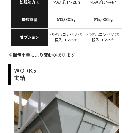
処理能力※
MAX 約1～2t/h
MAX 約3～4t/h
機械重量
約3,000kg
約5,000kg
①排出コンベヤ ②
①排出コンベヤ ②
オプション
投入コンベヤ
投入コンベヤ
※梱包重量により変動があります。
WORKS
実績