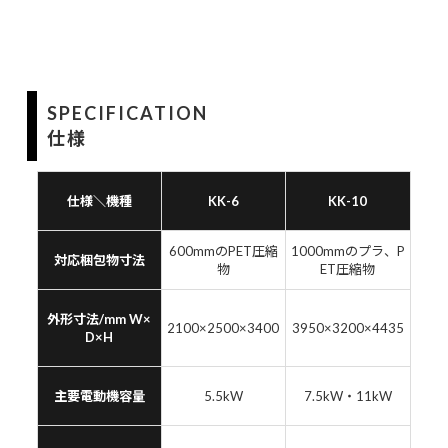
SPECIFICATION
仕様
仕様＼機種
KK-6
KK-10
600mmのPET圧縮
1000mmのプラ、P
対応梱包物寸法
物
ET圧縮物
外形寸法/mm W×
2100×2500×3400
3950×3200×4435
D×H
主要電動機容量
5.5kW
7.5kW・11kW