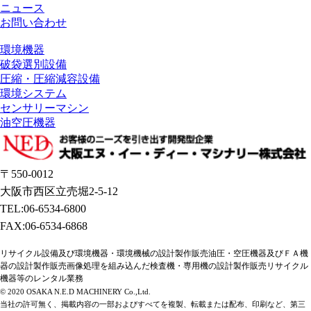
ニュース
お問い合わせ
環境機器
破袋選別設備
圧縮・圧縮減容設備
環境システム
センサリーマシン
油空圧機器
〒550-0012
大阪市西区立売堀2-5-12
TEL:06-6534-6800
FAX:06-6534-6868
リサイクル設備及び環境機器・環境機械の設計製作販売油圧・空圧機器及びＦＡ機
器の設計製作販売画像処理を組み込んだ検査機・専用機の設計製作販売リサイクル
機器等のレンタル業務
© 2020 OSAKA N.E.D MACHINERY Co.,Ltd.
当社の許可無く、掲載内容の一部およびすべてを複製、転載または配布、印刷など、第三