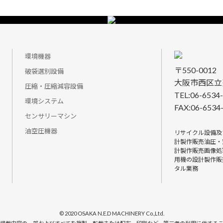
環境機器
〒550-0012
破袋選別設備
大阪市西区立売
圧縮・圧縮減容設備
TEL:06-6534
環境システム
FAX:06-6534
センサリーマシン
油空圧機器
リサイクル設備及
計製作販売油圧・
計製作販売画像処
用機の設計製作販
タル業務
© 2020 OSAKA N.E.D MACHINERY Co.,Ltd.