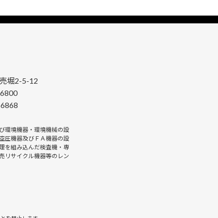
堀2-5-12
-6800
-6868
び環境機器・環境機械の設
空圧機器及びＦＡ機器の設
理を組み込んだ検査機・専
売リサイクル機器等のレン