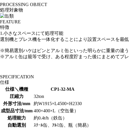
PROCESSING OBJECT
処理対象物
FEATURE
特徴
1.小さなスペースにて処理可能
選別機とプレス機を一体化することにより設置スペースを最低
※簡易選別ハケはビンとアルミ缶といった明らかに重量の違う
※アルミ缶は籠等で受け、ある程度貯まった後にまとめてプレ
SPECIFICATION
仕様
仕様＼機種
CP1-32-MA
圧縮力
32ton
外形寸法/mm
約W1915×L4500×H2330
成型品寸法/mm
400×400×L（空缶量）
処理能力
約0.4t/h（鉄缶）
自動選別
ｽﾁｰﾙ缶、ｱﾙﾐ缶、瓶（簡易）