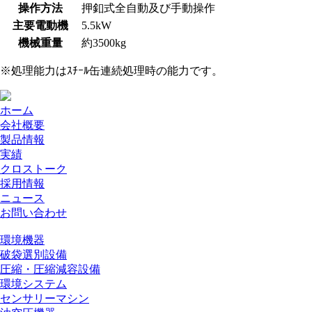
操作方法
押釦式全自動及び手動操作
主要電動機
5.5kW
機械重量
約3500kg
※処理能力はｽﾁｰﾙ缶連続処理時の能力です。
ホーム
会社概要
製品情報
実績
クロストーク
採用情報
ニュース
お問い合わせ
環境機器
破袋選別設備
圧縮・圧縮減容設備
環境システム
センサリーマシン