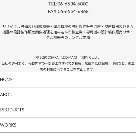
TEL:06-6534-6800
FAX:06-6534-6868
リサイクル設備及び環境機器・環境機械の設計製作販売油圧・空圧機器及びＦＡ
機器の設計製作販売画像処理を組み込んだ検査機・専用機の設計製作販売リサイ
クル機器等のレンタル業務
© 2020 OSAKA N.E.D MACHINERY Co.,Ltd.
当社の許可無く、掲載内容の一部およびすべてを複製、転載または配布、印刷など、第三
者の利用に供することを禁止します。
HOME
ABOUT
PRODUCTS
WORKS