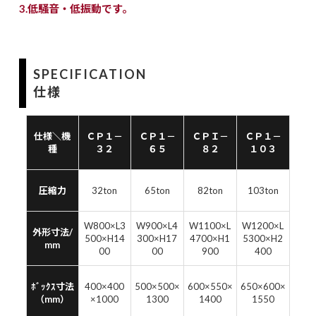
3.低騒音・低振動です。
SPECIFICATION
仕様
仕様＼機
ＣＰ１－
ＣＰ１－
ＣＰＩ－
ＣＰ１－
種
３２
６５
８２
１０３
圧縮力
32ton
65ton
82ton
103ton
W800×L3
W900×L4
W1100×L
W1200×L
外形寸法/
500×H14
300×H17
4700×H1
5300×H2
mm
00
00
900
400
ﾎﾞｯｸｽ寸法
400×400
500×500×
600×550×
650×600×
（mm）
×1000
1300
1400
1550