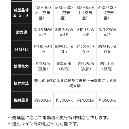
400×400
500×500×
600×550×
650×600×
成型品寸
×L（空缶
L（空缶
L（空缶
L（空缶
法（mm）
量）
量）
量）
量）
3相 5.5kW
3相 7.5kW
3相 15kW
3相 22kW
動力源
×4P
×４P
×4P
×4P
約68秒/60
約99秒／6
約92秒／6
約78秒／6
ｻｲｸﾙﾀｲﾑ
Hz
0Hz
0Hz
0Hz
約0.5t/h
約0.6t/h
約0.95t/h
約1.1t/h
処理能力
（鉄缶）
（鉄缶）
（鉄缶）
（鉄缶）
押し釦操作による単動及び自動・光電管による連
操作方法
続自動
機械重量
約3000kg
約5000kg
約7000kg
約8500kg
※処理量に応じて電動機変更等特殊対応も致します。
※選別ライン等の組合せも可能です。