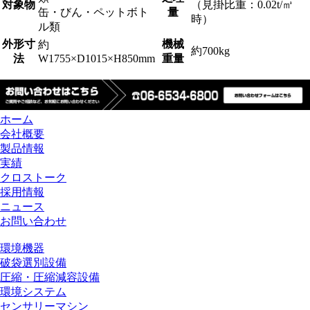
対象物
（見掛比重：0.02t/㎥
缶・びん・ペットボト
量
時）
ル類
外形寸
機械
約
約700kg
法
W1755×D1015×H850mm
重量
ホーム
会社概要
製品情報
実績
クロストーク
採用情報
ニュース
お問い合わせ
環境機器
破袋選別設備
圧縮・圧縮減容設備
環境システム
センサリーマシン