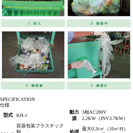
SPECIFICATION
仕様
動力
3相AC200V
型式
KH-1
源
2.2KW（INV3.7KW）
容器包装プラスチック
最大0.2t/㎥（10㎥/H）
類
処理