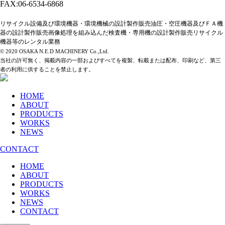
FAX:06-6534-6868
リサイクル設備及び環境機器・環境機械の設計製作販売油圧・空圧機器及びＦＡ機
器の設計製作販売画像処理を組み込んだ検査機・専用機の設計製作販売リサイクル
機器等のレンタル業務
© 2020 OSAKA N.E.D MACHINERY Co.,Ltd.
当社の許可無く、掲載内容の一部およびすべてを複製、転載または配布、印刷など、第三
者の利用に供することを禁止します。
HOME
ABOUT
PRODUCTS
WORKS
NEWS
CONTACT
HOME
ABOUT
PRODUCTS
WORKS
NEWS
CONTACT