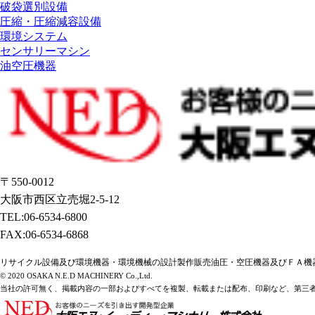
破袋選別設備
圧縮・圧縮減容設備
環境システム
センサリーマシン
油空圧機器
〒550-0012
大阪市西区立売堀2-5-12
TEL:06-6534-6800
FAX:06-6534-6868
リサイクル設備及び環境機器・環境機械の設計製作販売油圧・空圧機器及びＦＡ機
© 2020 OSAKA N.E.D MACHINERY Co.,Ltd.
当社の許可無く、掲載内容の一部およびすべてを複製、転載または配布、印刷など、第三