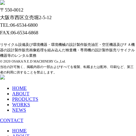
〒550-0012
大阪市西区立売堀2-5-12
TEL:06-6534-6800
FAX:06-6534-6868
リサイクル設備及び環境機器・環境機械の設計製作販売油圧・空圧機器及びＦＡ機
器の設計製作販売画像処理を組み込んだ検査機・専用機の設計製作販売リサイクル
機器等のレンタル業務
© 2020 OSAKA N.E.D MACHINERY Co.,Ltd.
当社の許可無く、掲載内容の一部およびすべてを複製、転載または配布、印刷など、第三
者の利用に供することを禁止します。
HOME
ABOUT
PRODUCTS
WORKS
NEWS
CONTACT
HOME