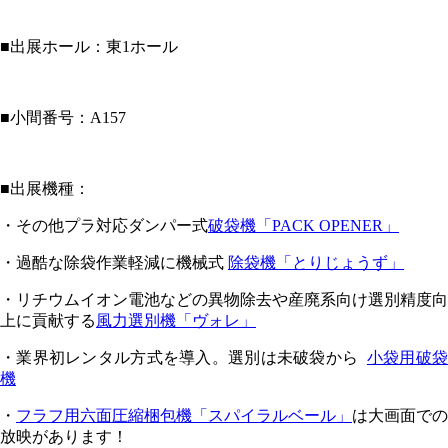
■出展ホール：東1ホール
■小間番号：A157
■出展機種：
・その他プラ対応ダンパー式
破袋機「PACK OPENER」
・過酷な除袋作業軽減に機械式
除袋機「とりじょうず」
・リチウムイオン電池などの異物除去や産廃系向け選別精度向
上に貢献する
風力選別機「ヴォレ」
・業界初レンタル方式を導入。選別は未破袋から
小袋用破
機
・
フラフ用六面圧縮梱包機「スパイラルベール」
は大画面での
放映があります！