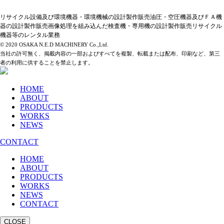
リサイクル設備及び環境機器・環境機械の設計製作販売油圧・空圧機器及びＦＡ機
器の設計製作販売画像処理を組み込んだ検査機・専用機の設計製作販売リサイクル
機器等のレンタル業務
© 2020 OSAKA N.E.D MACHINERY Co.,Ltd.
当社の許可無く、掲載内容の一部およびすべてを複製、転載または配布、印刷など、第三
者の利用に供することを禁止します。
HOME
ABOUT
PRODUCTS
WORKS
NEWS
CONTACT
HOME
ABOUT
PRODUCTS
WORKS
NEWS
CONTACT
CLOSE