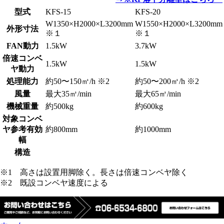
型式
KFS-15
KFS-20
W1350×H2000×L3200mm
W1550×H2000×L3200mm
外形寸法
※１
※１
FAN動力
1.5kW
3.7kW
倍速コンベ
1.5kW
1.5kW
ヤ動力
処理能力
約50〜150㎥/h ※2
約50〜200㎥/h ※2
風量
最大35㎥/min
最大65㎥/min
機械重量
約500kg
約600kg
対象コンベ
ヤ参考有効
約800mm
約1000mm
幅
構造
※1 高さは設置用脚除く。長さは倍速コンベヤ除く
※2 既設コンベヤ速度による