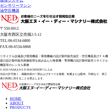
環境システム
センサリーマシン
油空圧機器
〒550-0012
大阪市西区立売堀2-5-12
TEL:06-6534-6800
FAX:06-6534-6868
リサイクル設備及び環境機器・環境機械の設計製作販売油圧・空圧機器及びＦＡ機
器の設計製作販売画像処理を組み込んだ検査機・専用機の設計製作販売リサイクル
機器等のレンタル業務
© 2020 OSAKA N.E.D MACHINERY Co.,Ltd.
当社の許可無く、掲載内容の一部およびすべてを複製、転載または配布、印刷など、第三
者の利用に供することを禁止します。
HOME
ABOUT
PRODUCTS