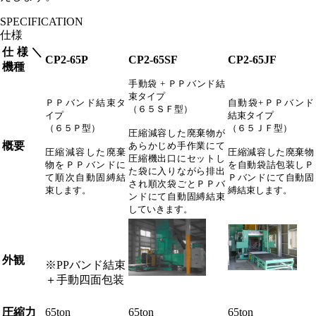
SPECIFICATION
仕様
仕様＼
CP2-65P
CP2-65SF
CP2-65JF
機種
手動袋 + ＰＰバンド結
束タイプ
ＰＰバンド結束タ
自動袋+ＰＰバンド
（６５ＳＦ型）
イプ
結束タイプ
（６５Ｐ型）
（６５ＪＦ型）
圧縮減容した廃棄物が
概要
あらかじめ手作業にて
圧縮減容した廃棄
圧縮減容した廃棄物
圧縮機出口にセットし
物をＰＰバンドに
を自動袋詰包装しＰ
た袋に入りながら排出
て順次自動固縛結
Ｐバンドにて自動固
され順次袋ごとＰＰバ
束します。
縛結束します。
ンドにて自動固縛結束
していきます。
外観
※PPバンド結束
＋手動四面包装
圧縮力
65ton
65ton
65ton