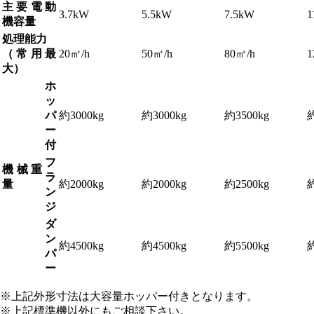
主要電動
3.7kW
5.5kW
7.5kW
1
機容量
処理能力
（常用最
20㎥/h
50㎥/h
80㎥/h
1
大）
ホ
ッ
パ
約3000kg
約3000kg
約3500kg
約
ー
付
フ
機械重
ラ
量
約2000kg
約2000kg
約2500kg
約
ン
ジ
ダ
ン
約4500kg
約4500kg
約5500kg
約
パ
ー
※上記外形寸法は大容量ホッパー付きとなります。
※上記標準機以外にもご相談下さい。