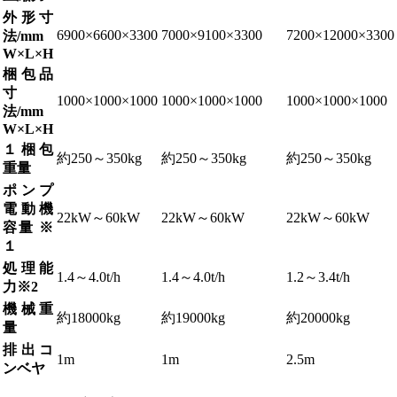
外形寸
6900×6600×3300
7000×9100×3300
7200×12000×3300
法/mm
W×L×H
梱包品
寸
1000×1000×1000
1000×1000×1000
1000×1000×1000
法/mm
W×L×H
１梱包
約250～350kg
約250～350kg
約250～350kg
重量
ポンプ
電動機
22kW～60kW
22kW～60kW
22kW～60kW
容量 ※
１
処理能
1.4～4.0t/h
1.4～4.0t/h
1.2～3.4t/h
力※2
機械重
約18000kg
約19000kg
約20000kg
量
排出コ
1m
1m
2.5m
ンベヤ