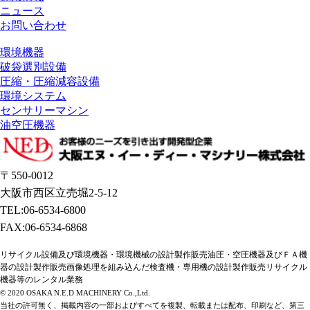
ニュース
お問い合わせ
環境機器
破袋選別設備
圧縮・圧縮減容設備
環境システム
センサリーマシン
油空圧機器
〒550-0012
大阪市西区立売堀2-5-12
TEL:06-6534-6800
FAX:06-6534-6868
リサイクル設備及び環境機器・環境機械の設計製作販売油圧・空圧機器及びＦＡ機
器の設計製作販売画像処理を組み込んだ検査機・専用機の設計製作販売リサイクル
機器等のレンタル業務
© 2020 OSAKA N.E.D MACHINERY Co.,Ltd.
当社の許可無く、掲載内容の一部およびすべてを複製、転載または配布、印刷など、第三