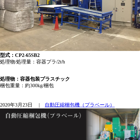
型式：CP2-65SB2
処理物/処理量：容器プラ/2t/h
処理物：容器包装プラスチック
梱包重量：約300kg/梱包
2020年3月23日
|
自動圧縮梱包機（プラベール）