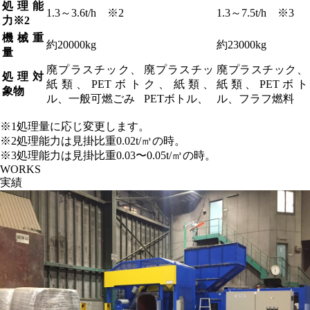
処理能
1.3～3.6t/h ※2
1.3～7.5t/h ※3
力※2
機械重
約20000kg
約23000kg
量
廃プラスチック、
廃プラスチッ
廃プラスチック、
処理対
紙類、PETボト
ク、紙類、
紙類、PETボト
象物
ル、一般可燃ごみ
PETボトル、
ル、フラフ燃料
※1処理量に応じ変更します。
※2処理能力は見掛比重0.02t/㎥の時。
※3処理能力は見掛比重0.03〜0.05t/㎥の時。
WORKS
実績