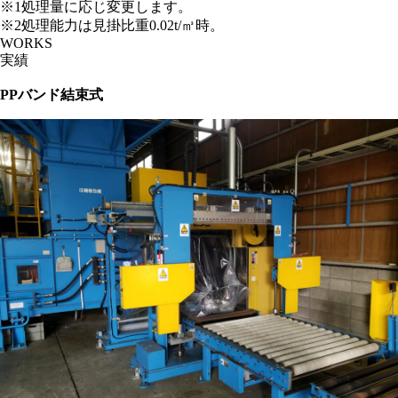
※1処理量に応じ変更します。
※2処理能力は見掛比重0.02t/㎥時。
WORKS
実績
PPバンド結束式