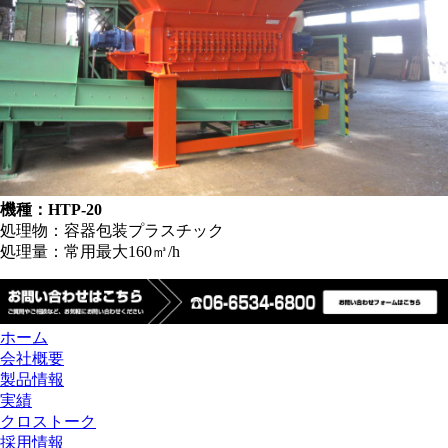
機種：HTP-20
処理物：容器包装プラスチック
処理量：常用最大160㎥/h
ホーム
会社概要
製品情報
実績
クロストーク
採用情報