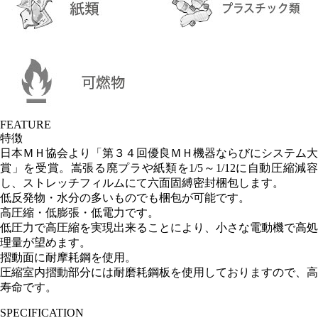
FEATURE
特徴
日本ＭＨ協会より「第３４回優良ＭＨ機器ならびにシステム大
賞」を受賞。嵩張る廃プラや紙類を1/5～1/12に自動圧縮減容
し、ストレッチフィルムにて六面固縛密封梱包します。
低反発物・水分の多いものでも梱包が可能です。
高圧縮・低膨張・低電力です。
低圧力で高圧縮を実現出来ることにより、小さな電動機で高処
理量が望めます。
摺動面に耐摩耗鋼を使用。
圧縮室内摺動部分には耐磨耗鋼板を使用しておりますので、高
寿命です。
SPECIFICATION