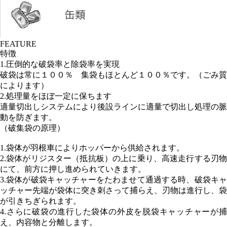
FEATURE
特徴
1.圧倒的な破袋率と除袋率を実現
破袋は常に１００％ 集袋もほとんど１００％です。（ごみ質
によります）
2.処理量をほぼ一定に保ちます
適量切出しシステムにより後設ラインに適量で切出し処理の脈
動を防ぎます。
（破集袋の原理）
1.袋体が羽根車によりホッパーから供給されます。
2.袋体がリジスター（抵抗板）の上に乗り、高速走行する刃物
にて、前方に押し進められていきます。
3.袋体が破袋キャッチャーをたわませて通過する時、破袋キャ
ッチャー先端が袋体に突き刺さって捕らえ、刃物は進行し、袋
が引きちぎられます。
4.さらに破袋の進行した袋体の外皮を脱袋キャッチャーが捕
え、内容物と分離します。