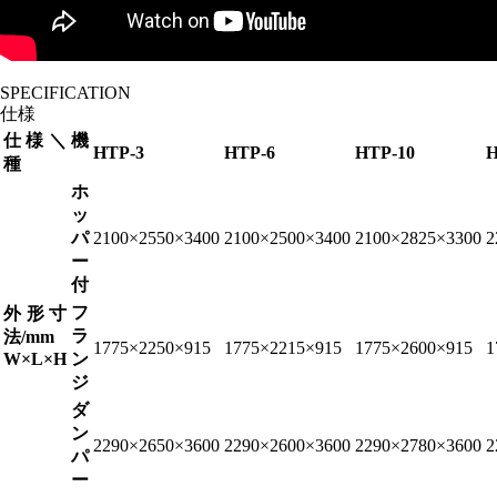
SPECIFICATION
仕様
仕様＼機
HTP-3
HTP-6
HTP-10
H
種
ホ
ッ
パ
2100×2550×3400
2100×2500×3400
2100×2825×3300
2
ー
付
フ
外形寸
ラ
法/mm
1775×2250×915
1775×2215×915
1775×2600×915
1
W×L×H
ン
ジ
ダ
ン
2290×2650×3600
2290×2600×3600
2290×2780×3600
2
パ
ー