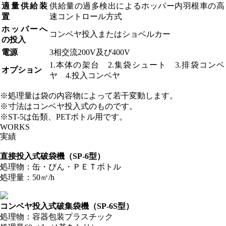
適量供給装
供給量の過多検出によるホッパー内羽根車の高
置
速コントロール方式
ホッパーへ
コンベヤ投入またはショベルカー
の投入
電源
3相交流200V及び400V
1.本体の架台 2.集袋シュート 3.排袋コンベ
オプション
ヤ 4.投入コンベヤ
※処理量は袋の内容物によって若干変動します。
※寸法はコンベヤ投入式のものです。
※ST-5は缶類、PETボトル用です。
WORKS
実績
直接投入式破袋機（SP-6型）
処理物：缶・びん・ＰＥＴボトル
処理量：50㎥/h
コンベヤ投入式破集袋機（SP-6S型）
処理物：容器包装プラスチック