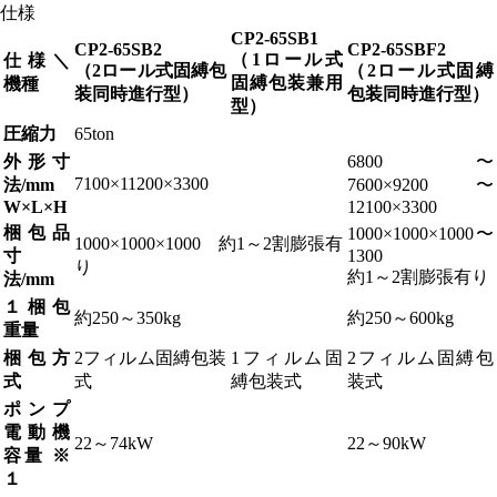
仕様
CP2-65SB1
CP2-65SB2
CP2-65SBF2
（1ロール式
仕様＼
（2ロール式固縛包
（2ロール式固縛
固縛包装兼用
機種
装同時進行型）
包装同時進行型）
型）
圧縮力
65ton
外形寸
6800〜
7100×11200×3300
法/mm
7600×9200〜
W×L×H
12100×3300
梱包品
1000×1000×1000〜
1000×1000×1000 約1～2割膨張有
寸
1300
り
約1～2割膨張有り
法/mm
１梱包
約250～350kg
約250～600kg
重量
梱包方
2フィルム固縛包装
1フィルム固
2フィルム固縛包
式
式
縛包装式
装式
ポンプ
電動機
22～74kW
22～90kW
容量 ※
１