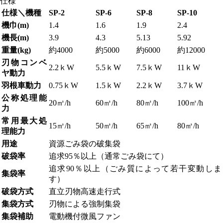
仕様
仕様＼機種
SP-2
SP-6
SP-8
SP-10
機巾(m)
1.4
1.6
1.9
2.4
機長(m)
3.9
4.3
5.13
5.92
重量(kg)
約4000
約5000
約6000
約12000
刃物コンベ
2.2ｋW
5.5ｋW
7.5ｋW
11ｋW
ヤ動力
羽根車動力
0.75ｋW
1.5ｋW
2.2ｋW
3.7ｋW
公称処理能
20㎥/h
60㎥/h
80㎥/h
100㎥/h
力
常用最大処
15㎥/h
50㎥/h
65㎥/h
80㎥/h
理能力
用途
資源ごみ袋の破集袋
破袋率
追求95％以上（通常ごみ袋にて）
追求90％以上（ごみ質によって若干変動しま
集袋率
す）
破袋方式
直立刃物高速走行式
集袋方式
刃物による強制集袋
集袋補助
電動機付微風ファン