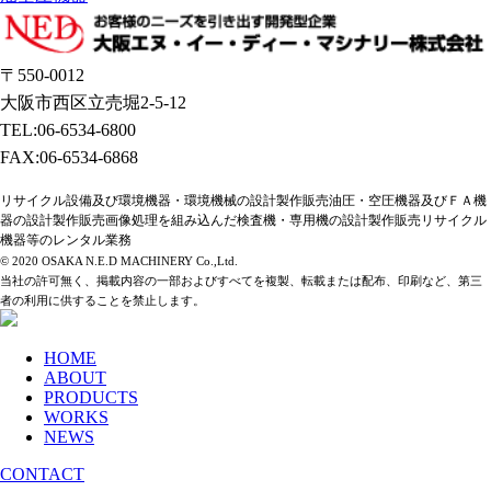
〒550-0012
大阪市西区立売堀2-5-12
TEL:06-6534-6800
FAX:06-6534-6868
リサイクル設備及び環境機器・環境機械の設計製作販売油圧・空圧機器及びＦＡ機
器の設計製作販売画像処理を組み込んだ検査機・専用機の設計製作販売リサイクル
機器等のレンタル業務
© 2020 OSAKA N.E.D MACHINERY Co.,Ltd.
当社の許可無く、掲載内容の一部およびすべてを複製、転載または配布、印刷など、第三
者の利用に供することを禁止します。
HOME
ABOUT
PRODUCTS
WORKS
NEWS
CONTACT