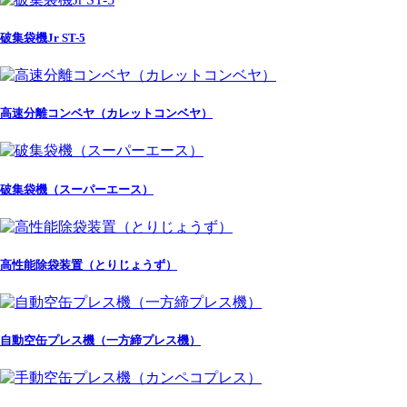
破集袋機Jr ST-5
高速分離コンベヤ（カレットコンベヤ）
破集袋機（スーパーエース）
高性能除袋装置（とりじょうず）
自動空缶プレス機（一方締プレス機）